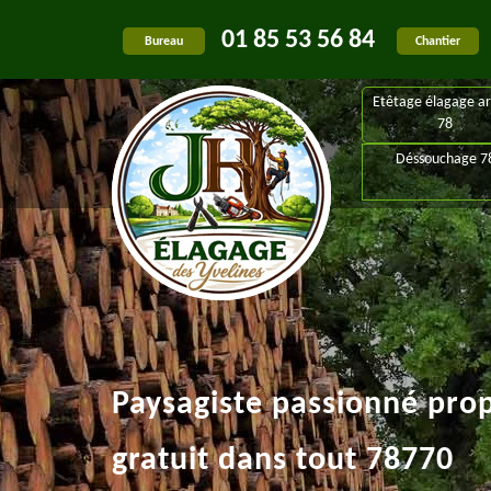
01 85 53 56 84
Bureau
Chantier
Etêtage élagage ar
78
Déssouchage 7
Paysagiste passionné pro
gratuit dans tout 78770