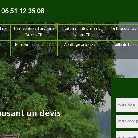
06 51 12 35 08
bres
Intervention d'urgence
Traitement des arbres
Debroussaillag
Arbres 78
fruitiers 78
8
Entretien de jardin 78
Abattage arbres-78
Taille de haies
posant un devis