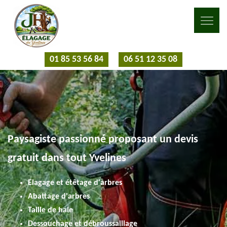
01 85 53 56 84
06 51 12 35 08
Paysagiste passionné proposant un devis
gratuit dans tout Yvelines
Elagage et étêtage d'arbres
Abattage d'arbres
Taille de haie
Dessouchage et débroussaillage