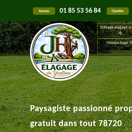
01 85 53 56 84
Bureau
Chantier
Etêtage élagage ar
78
Déssouchage 7
Paysagiste passionné pro
gratuit dans tout 78720