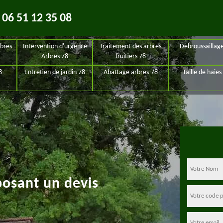
06 51 12 35 08
bres
Intervention d'urgence
Traitement des arbres
Debroussaillag
Arbres 78
fruitiers 78
8
Entretien de jardin 78
Abattage arbres-78
Taille de haies
posant un devis