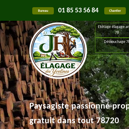
01 85 53 56 84
Bureau
Chantier
Etêtage élagage ar
78
Déssouchage 7
Paysagiste passionné pro
gratuit dans tout 78720