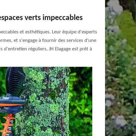
 espaces verts impeccables
peccables et esthétiques. Leur équipe d'experts
ormes, et s'engage à fournir des services d'une
 d'entretien réguliers, JH Elagage est prêt à