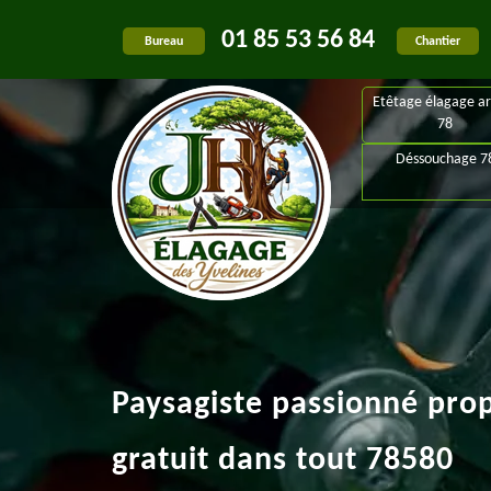
01 85 53 56 84
Bureau
Chantier
Etêtage élagage ar
78
Déssouchage 7
Paysagiste passionné pro
gratuit dans tout 78580