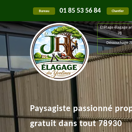
01 85 53 56 84
Bureau
Chantier
Etêtage élagage ar
78
Déssouchage 7
Paysagiste passionné pro
gratuit dans tout 78930