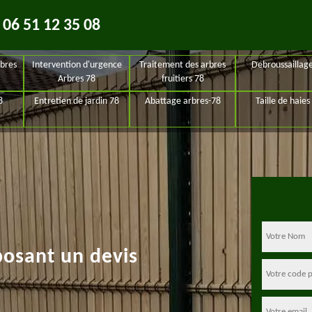
06 51 12 35 08
bres
Intervention d'urgence
Traitement des arbres
Debroussaillag
Arbres 78
fruitiers 78
8
Entretien de jardin 78
Abattage arbres-78
Taille de haies
posant un devis