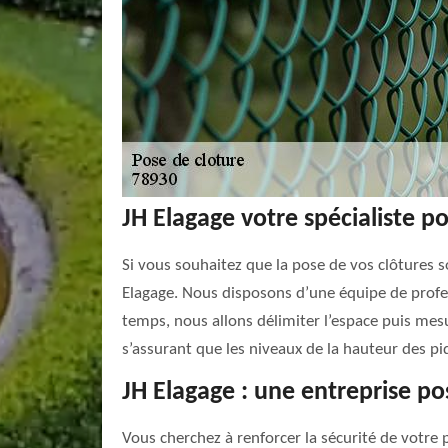
JH Elagage votre spécialiste p
Si vous souhaitez que la pose de vos clôtures so
Elagage. Nous disposons d’une équipe de profes
temps, nous allons délimiter l’espace puis mesu
s’assurant que les niveaux de la hauteur des p
JH Elagage : une entreprise po
Vous cherchez à renforcer la sécurité de votre 