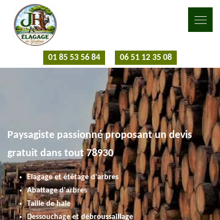
01 85 53 56 84
06 51 12 35 08
Paysagiste passionné proposant un devis
gratuit dans tout 78930
Elagage et étêtage d'arbres
Abattage d'arbres
Taille de haie
Dessouchage et débroussaillage