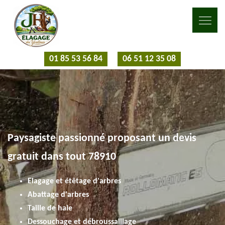
01 85 53 56 84
06 51 12 35 08
Paysagiste passionné proposant un devis
gratuit dans tout 78910
Elagage et étêtage d'arbres
Abattage d'arbres
Taille de haie
Dessouchage et débroussaillage