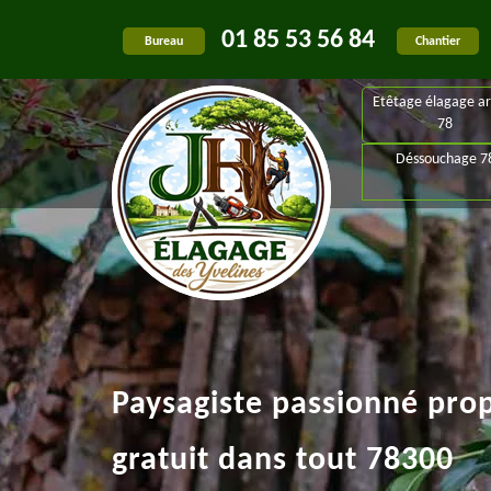
01 85 53 56 84
Bureau
Chantier
Etêtage élagage ar
78
Déssouchage 7
Paysagiste passionné pro
gratuit dans tout 78300