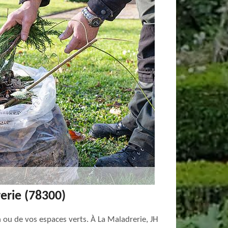
erie (78300)
n ou de vos espaces verts. À La Maladrerie, JH