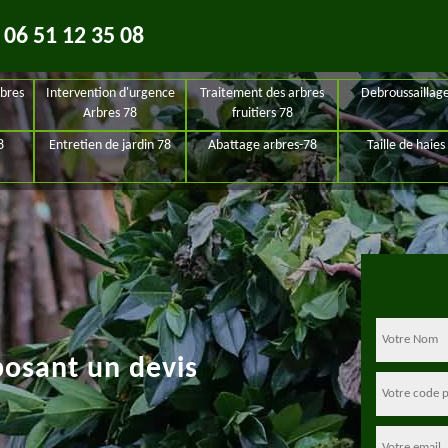
06 51 12 35 08
bres
Intervention d'urgence
Traitement des arbres
Debroussaillag
Arbres 78
fruitiers 78
8
Entretien de jardin 78
Abattage arbres-78
Taille de haies
posant un devis