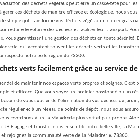
vacuation des déchets végétaux peut être un casse-tête pour les
à gérer ces déchets de manière efficace et écologique, nous vous
e simple qui transforme vos déchets végétaux en un engrais natu
our réduire le volume des déchets et faciliter leur transport. Pou
cile, vous garantissant une gestion des déchets en toute sérénit
aladrerie, qui acceptent souvent les déchets verts et les transfor
i respecte notre belle région de 78300.
hets verts facilement grâce au service de 
sentiel de maintenir nos espaces verts propres et soignés. C'est
imple et efficace. Que vous soyez un jardinier passionné ou un r
lus besoin de vous soucier de l'élimination de vos déchets de jard
cte régulier et à un réseau de points de dépôt, nous nous assuro
vous contribuez à un La Maladrerie plus vert et plus propre. Alors,
ec JH Elagage et transformons ensemble notre belle ville, La Mala
, et rejoignez la communauté verte de La Maladrerie, 78300.