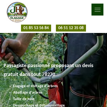
01 85 53 56 84
06 51 12 35 08
Paysagiste passionné proposant un devis
gratuit dans tout 78270
Elagage et étêtage d'arbres
Abattage d'arbres
Taille de haie
Dessouchage et débroussaillage