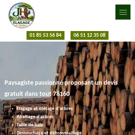
01 85 53 56 84
06 51 12 35 08
Paysagiste passionné proposant un devis
gratuit dans tout 78160
Elagage et étêtage d'arbres
Abattage d'arbres
Taille de haie
Dessouchage et débroussaillage