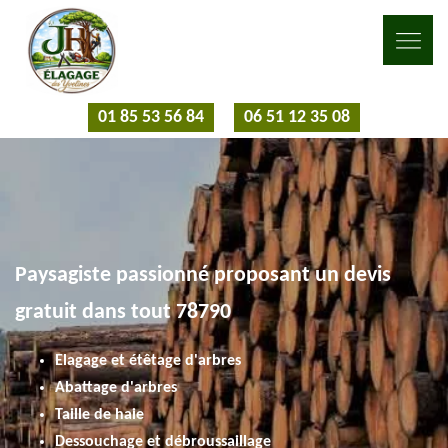
01 85 53 56 84
06 51 12 35 08
Paysagiste passionné proposant un devis
gratuit dans tout 78790
Elagage et étêtage d'arbres
Abattage d'arbres
Taille de haie
Dessouchage et débroussaillage