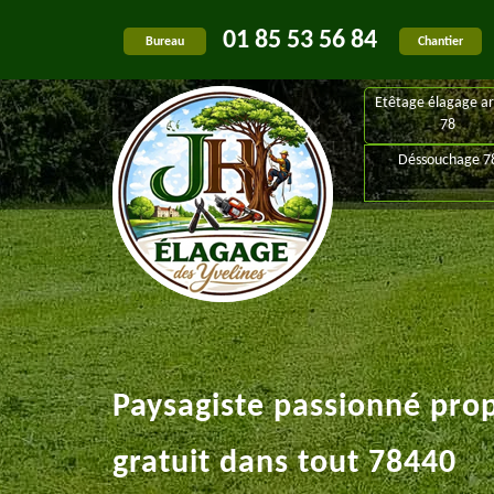
01 85 53 56 84
Bureau
Chantier
Etêtage élagage ar
78
Déssouchage 7
Paysagiste passionné pro
gratuit dans tout 78440