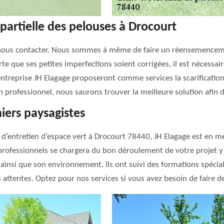
partielle des pelouses à Drocourt
 nous contacter. Nous sommes à même de faire un réensemenceme
rte que ses petites imperfections soient corrigées, il est nécessai
l’entreprise JH Elagage proposeront comme services la scarificat
n professionnel, nous saurons trouver la meilleure solution afin d
niers paysagistes
t d’entretien d’espace vert à Drocourt 78440, JH Elagage est en m
professionnels se chargera du bon déroulement de votre projet y a
 ainsi que son environnement. Ils ont suivi des formations spécial
 attentes. Optez pour nos services si vous avez besoin de faire d