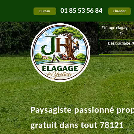
01 85 53 56 84
Bureau
Chantier
Etêtage élagage ar
78
Déssouchage 7
Paysagiste passionné pro
gratuit dans tout 78121