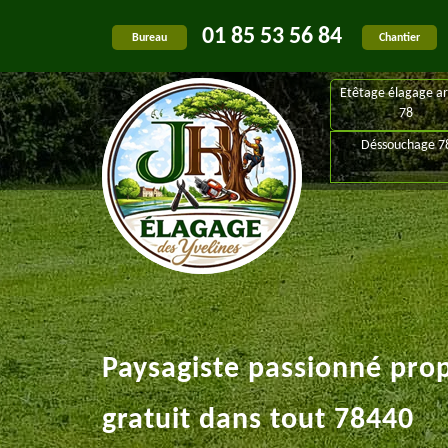
01 85 53 56 84
Bureau
Chantier
Etêtage élagage ar
78
Déssouchage 7
Paysagiste passionné pro
gratuit dans tout 78440