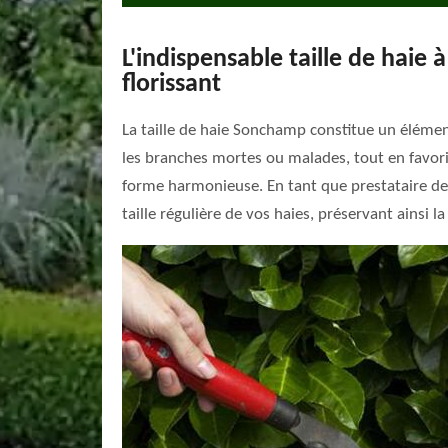
L'indispensable taille de haie
florissant
La taille de haie Sonchamp constitue un élément
les branches mortes ou malades, tout en favoris
forme harmonieuse. En tant que prestataire de 
taille régulière de vos haies, préservant ainsi l