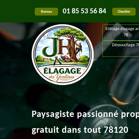
01 85 53 56 84
Bureau
Chantier
Etêtage élagage ar
78
Déssouchage 7
Paysagiste passionné pro
gratuit dans tout 78120