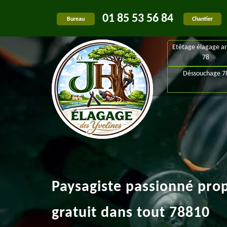
01 85 53 56 84
Bureau
Chantier
Etêtage élagage ar
78
Déssouchage 7
Paysagiste passionné pro
gratuit dans tout 78810