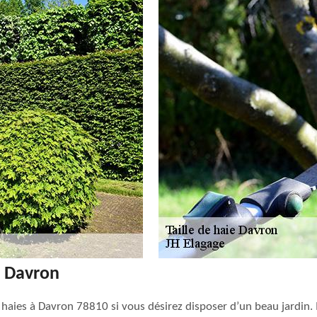
 à Davron
aies à Davron 78810 si vous désirez disposer d’un beau jardin. Il