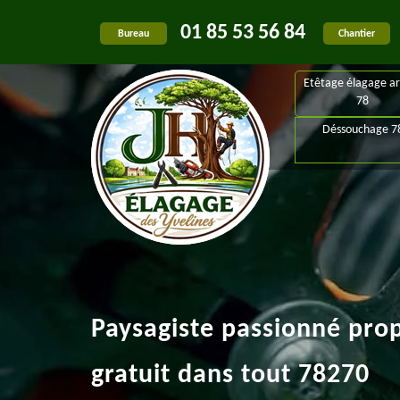
01 85 53 56 84
Bureau
Chantier
Etêtage élagage ar
78
Déssouchage 7
Paysagiste passionné pro
gratuit dans tout 78270