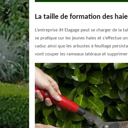
La taille de formation des haie
L’entreprise JH Elagage peut se charger de la ta
se pratique sur les jeunes haies et s’effectue un 
caduc ainsi que les arbustes à feuillage persist
vont couper les rameaux latéraux et supprimer 