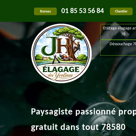
01 85 53 56 84
Bureau
Chantier
Etêtage élagage ar
78
Déssouchage 7
Paysagiste passionné pro
gratuit dans tout 78580