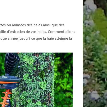
ortes ou abîmées des haies ainsi que des
aille d’entretien de vos haies. Comment allons-
que année jusqu’à ce que la haie atteigne la