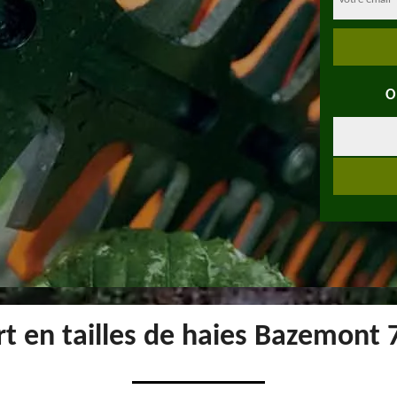
O
t en tailles de haies Bazemont