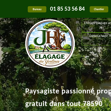
01 85 53 56 84
Bureau
Chantier
Etêtage élagage ar
78
Déssouchage 7
Paysagiste passionné pro
gratuit dans tout 78590