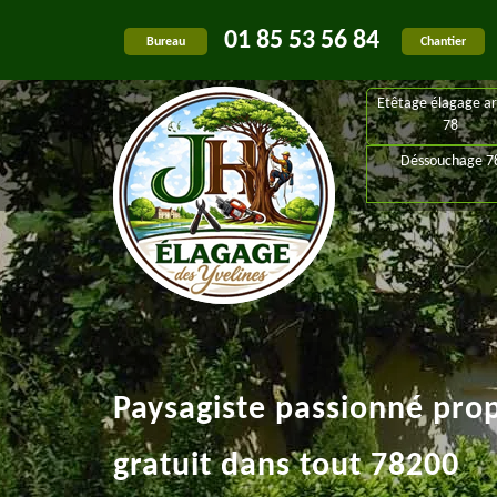
01 85 53 56 84
Bureau
Chantier
Etêtage élagage ar
78
Déssouchage 7
Paysagiste passionné pro
gratuit dans tout 78200