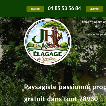
01 85 53 56 84
Bureau
Chantier
Etêtage élagage ar
78
Déssouchage 7
Paysagiste passionné pro
gratuit dans tout 78930