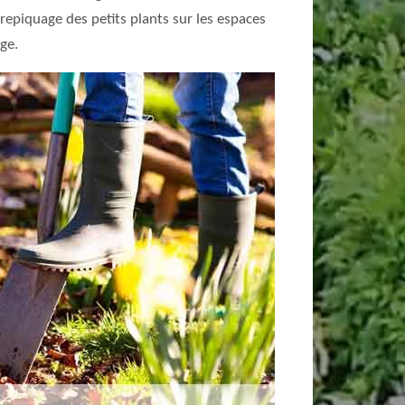
 repiquage des petits plants sur les espaces
age.