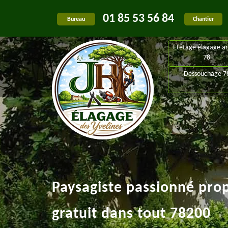
01 85 53 56 84
Bureau
Chantier
Etêtage élagage ar
78
Déssouchage 7
Paysagiste passionné pro
gratuit dans tout 78200