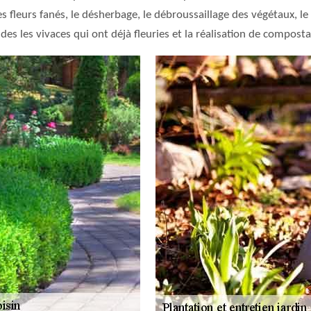
s fleurs fanés, le désherbage, le débroussaillage des végétaux, le
 des les vivaces qui ont déjà fleuries et la réalisation de compost