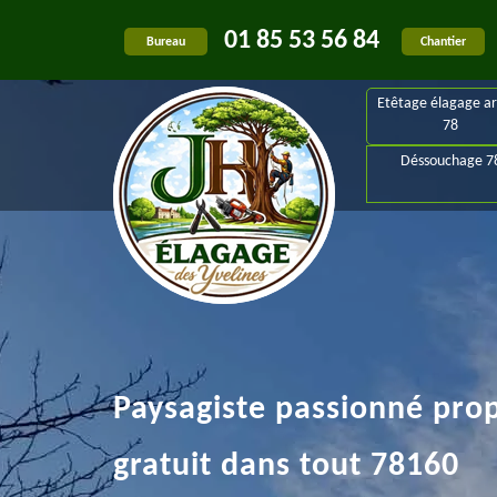
01 85 53 56 84
Bureau
Chantier
Etêtage élagage ar
78
Déssouchage 7
Paysagiste passionné pro
gratuit dans tout 78160