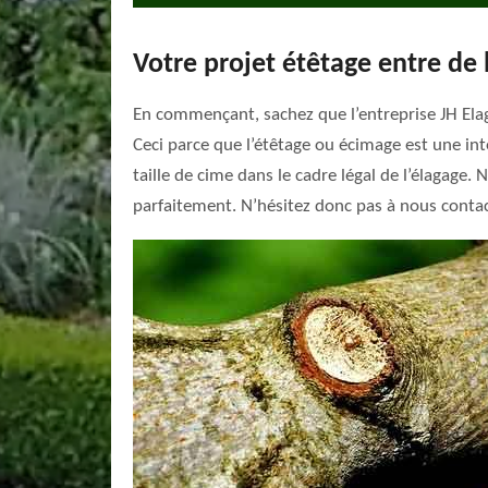
Votre projet étêtage entre de
En commençant, sachez que l’entreprise JH Elaga
Ceci parce que l’étêtage ou écimage est une int
taille de cime dans le cadre légal de l’élagage
parfaitement. N’hésitez donc pas à nous contact