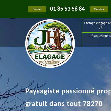
01 85 53 56 84
Bureau
Chantier
Etêtage élagage ar
78
Déssouchage 7
Paysagiste passionné pro
gratuit dans tout 78270