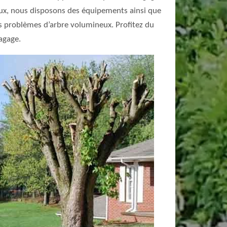
avaux, nous disposons des équipements ainsi que
s problèmes d’arbre volumineux. Profitez du
agage.