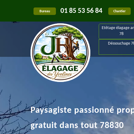
01 85 53 56 84
Bureau
Chantier
Etêtage élagage ar
78
Déssouchage 7
Paysagiste passionné pro
gratuit dans tout 78830