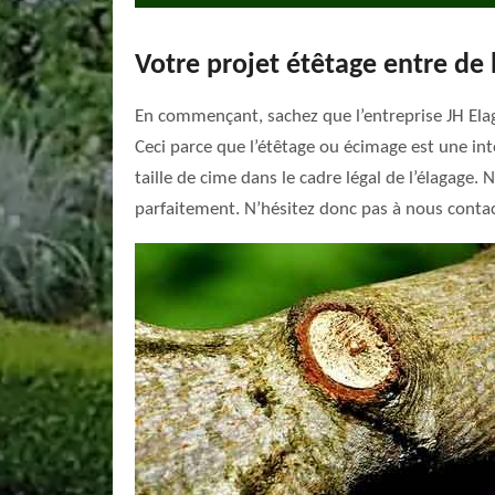
Votre projet étêtage entre de
En commençant, sachez que l’entreprise JH Elaga
Ceci parce que l’étêtage ou écimage est une int
taille de cime dans le cadre légal de l’élagage
parfaitement. N’hésitez donc pas à nous contact