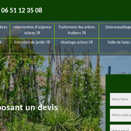
06 51 12 35 08
bres
Intervention d'urgence
Traitement des arbres
Debroussaillag
Arbres 78
fruitiers 78
8
Entretien de jardin 78
Abattage arbres-78
Taille de haies
posant un devis