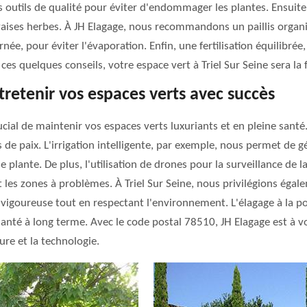
s outils de qualité pour éviter d'endommager les plantes. Ensuite, 
vaises herbes. À JH Elagage, nous recommandons un paillis organi
urnée, pour éviter l'évaporation. Enfin, une fertilisation équilibré
ces quelques conseils, votre espace vert à Triel Sur Seine sera la f
etenir vos espaces verts avec succès
ucial de maintenir vos espaces verts luxuriants et en pleine san
de paix. L'irrigation intelligente, par exemple, nous permet de gé
 plante. De plus, l'utilisation de drones pour la surveillance de 
les zones à problèmes. À Triel Sur Seine, nous privilégions égal
e vigoureuse tout en respectant l'environnement. L'élagage à la p
santé à long terme. Avec le code postal 78510, JH Elagage est à v
re et la technologie.