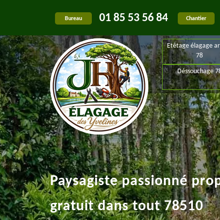
01 85 53 56 84
Bureau
Chantier
Etêtage élagage ar
78
Déssouchage 7
Paysagiste passionné pro
gratuit dans tout 78510