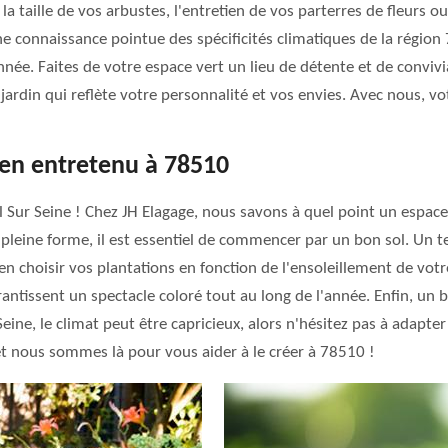
 taille de vos arbustes, l'entretien de vos parterres de fleurs ou 
une connaissance pointue des spécificités climatiques de la régio
ée. Faites de votre espace vert un lieu de détente et de convivial
ardin qui reflète votre personnalité et vos envies. Avec nous, vot
bien entretenu à 78510
el Sur Seine ! Chez JH Elagage, nous savons à quel point un espac
pleine forme, il est essentiel de commencer par un bon sol. Un te
ien choisir vos plantations en fonction de l'ensoleillement de vot
ntissent un spectacle coloré tout au long de l'année. Enfin, un bon
Seine, le climat peut être capricieux, alors n'hésitez pas à adapte
 et nous sommes là pour vous aider à le créer à 78510 !