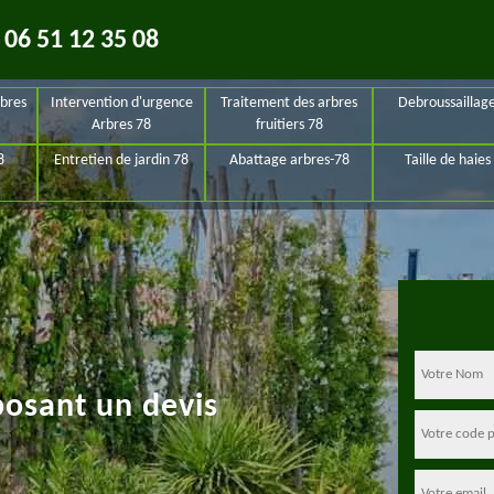
06 51 12 35 08
bres
Intervention d'urgence
Traitement des arbres
Debroussaillag
Arbres 78
fruitiers 78
8
Entretien de jardin 78
Abattage arbres-78
Taille de haies
posant un devis