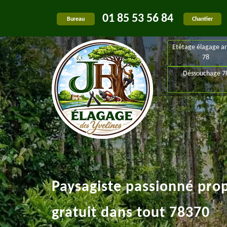
01 85 53 56 84
Bureau
Chantier
Etêtage élagage ar
78
Déssouchage 7
Paysagiste passionné pro
gratuit dans tout 78370