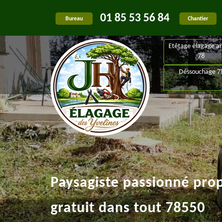
01 85 53 56 84
Bureau
Chantier
Etêtage élagage ar
78
Déssouchage 7
Paysagiste passionné pro
gratuit dans tout 78550