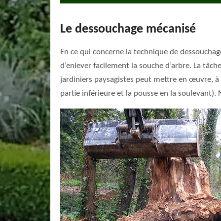
Le dessouchage mécanisé
En ce qui concerne la technique de dessouchage
d’enlever facilement la souche d’arbre. La tâc
jardiniers paysagistes peut mettre en œuvre, à
partie inférieure et la pousse en la soulevant)