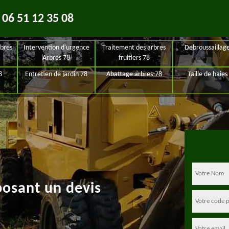
06 51 12 35 08
bres
Intervention d'urgence
Traitement des arbres
Debroussaillag
Arbres 78
fruitiers 78
8
Entretien de jardin 78
Abattage arbres-78
Taille de haies
posant un devis