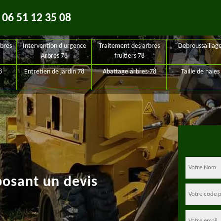
06 51 12 35 08
bres
Intervention d'urgence
Traitement des arbres
Debroussaillag
Arbres 78
fruitiers 78
8
Entretien de jardin 78
Abattage arbres-78
Taille de haies
posant un devis