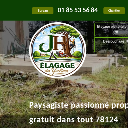
01 85 53 56 84
Bureau
Chantier
Etêtage élagage ar
78
Déssouchage 7
Paysagiste passionné pro
gratuit dans tout 78124