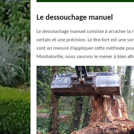
Le dessouchage manuel
Le dessouchage manuel consiste à arracher la rac
certain et une précision. Le tire-fort est une 
sont en mesure d’appliquer cette méthode pour 
Montainville, nous saurons le mener à bien afin 