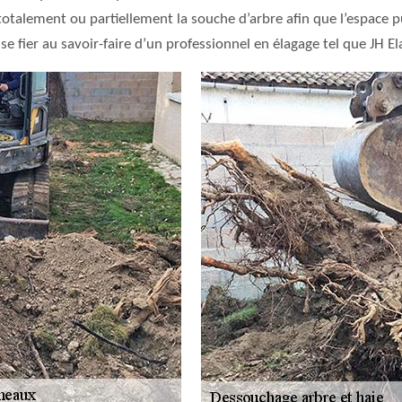
 totalement ou partiellement la souche d’arbre afin que l’espace p
 se fier au savoir-faire d’un professionnel en élagage tel que JH E