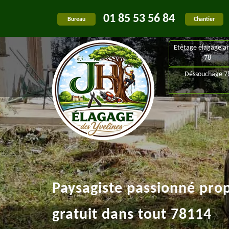
01 85 53 56 84
Bureau
Chantier
Etêtage élagage ar
78
Déssouchage 7
Paysagiste passionné pro
gratuit dans tout 78114