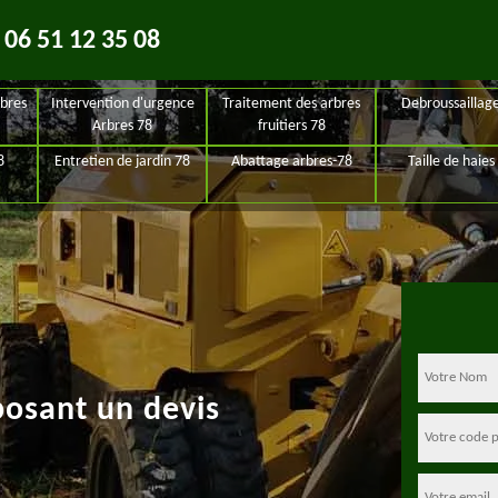
06 51 12 35 08
bres
Intervention d'urgence
Traitement des arbres
Debroussaillag
Arbres 78
fruitiers 78
8
Entretien de jardin 78
Abattage arbres-78
Taille de haies
posant un devis