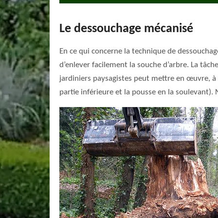
Le dessouchage mécanisé
En ce qui concerne la technique de dessouchage
d’enlever facilement la souche d’arbre. La tâc
jardiniers paysagistes peut mettre en œuvre, à
partie inférieure et la pousse en la soulevant)