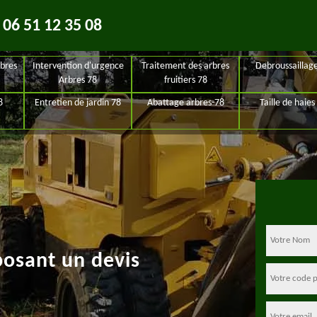
06 51 12 35 08
bres
Intervention d'urgence
Traitement des arbres
Debroussaillag
Arbres 78
fruitiers 78
8
Entretien de jardin 78
Abattage arbres-78
Taille de haies
posant un devis