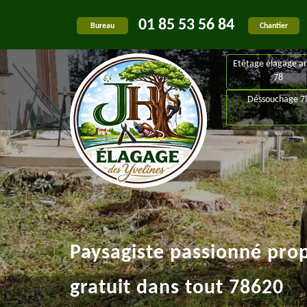
01 85 53 56 84
Bureau
Chantier
Etêtage élagage ar
78
Déssouchage 7
Paysagiste passionné pro
gratuit dans tout 78620