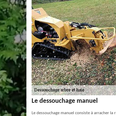
Le dessouchage manuel
Le dessouchage manuel consiste à arracher la rac