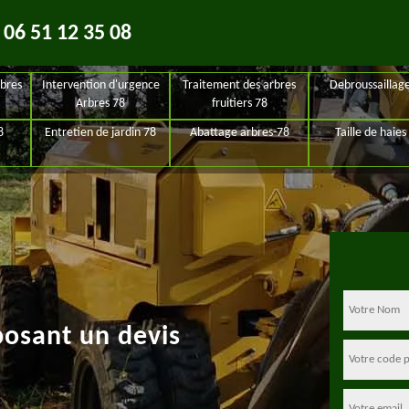
06 51 12 35 08
bres
Intervention d'urgence
Traitement des arbres
Debroussaillag
Arbres 78
fruitiers 78
8
Entretien de jardin 78
Abattage arbres-78
Taille de haies
posant un devis