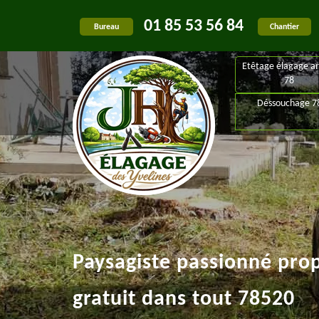
01 85 53 56 84
Bureau
Chantier
Etêtage élagage ar
78
Déssouchage 7
Paysagiste passionné pro
gratuit dans tout 78520