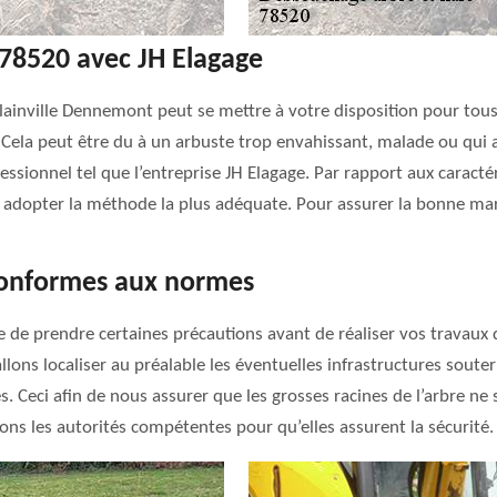
 78520 avec JH Elagage
llainville Dennemont peut se mettre à votre disposition pour to
Cela peut être du à un arbuste trop envahissant, malade ou qui a v
ssionnel tel que l’entreprise JH Elagage. Par rapport aux caract
 adopter la méthode la plus adéquate. Pour assurer la bonne mar
conformes aux normes
re de prendre certaines précautions avant de réaliser vos travaux 
lons localiser au préalable les éventuelles infrastructures souterr
 Ceci afin de nous assurer que les grosses racines de l’arbre ne s
ons les autorités compétentes pour qu’elles assurent la sécurité.