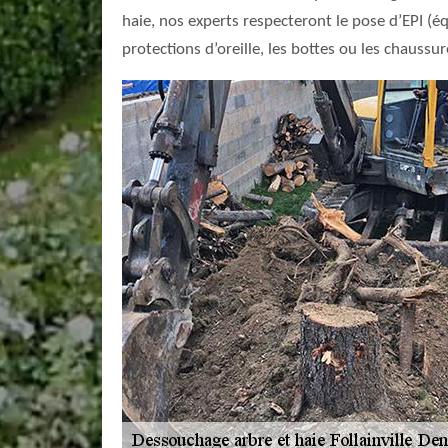
haie, nos experts respecteront le pose d’EPI (éq
protections d’oreille, les bottes ou les chaussu