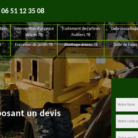
06 51 12 35 08
bres
Intervention d'urgence
Traitement des arbres
Debroussaillag
Arbres 78
fruitiers 78
8
Entretien de jardin 78
Abattage arbres-78
Taille de haies
posant un devis