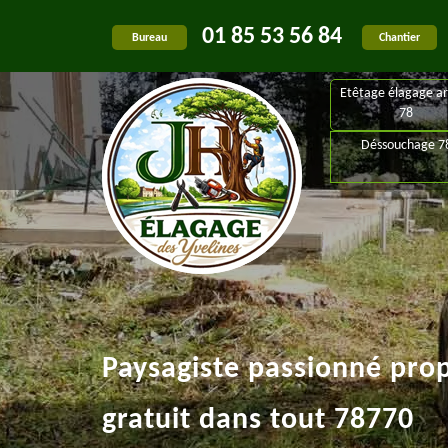
01 85 53 56 84
Bureau
Chantier
Etêtage élagage ar
78
Déssouchage 7
Paysagiste passionné pro
gratuit dans tout 78770