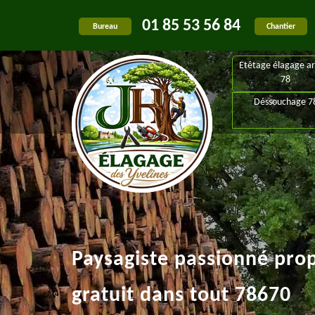
01 85 53 56 84
Bureau
Chantier
Etêtage élagage ar
78
Déssouchage 7
Paysagiste passionné pro
gratuit dans tout 78670