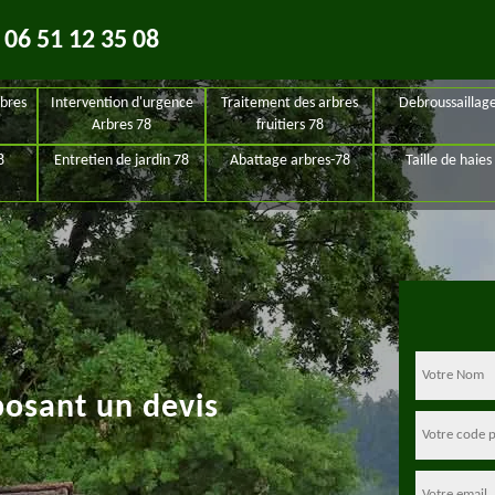
06 51 12 35 08
bres
Intervention d'urgence
Traitement des arbres
Debroussaillag
Arbres 78
fruitiers 78
8
Entretien de jardin 78
Abattage arbres-78
Taille de haies
posant un devis