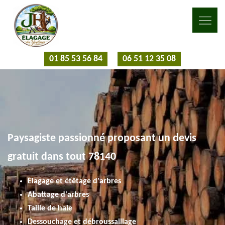
01 85 53 56 84
06 51 12 35 08
Paysagiste passionné proposant un devis
gratuit dans tout 78140
Elagage et étêtage d'arbres
Abattage d'arbres
Taille de haie
Dessouchage et débroussaillage