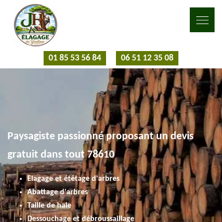
01 85 53 56 84
06 51 12 35 08
Paysagiste passionné proposant un devis
gratuit dans tout 78610
Elagage et étêtage d'arbres
Abattage d'arbres
Taille de haie
Dessouchage et débroussaillage