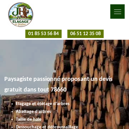
01 85 53 56 84
06 51 12 35 08
Paysagiste passionné proposant un devis
gratuit dans tout 78660
Elagage et étêtage d'arbres
Abattage d'arbres
Taille de haie
Dessouchage et débroussaillage