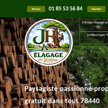
01 85 53 56 84
Bureau
Chantier
Etêtage élagage ar
78
Déssouchage 7
Paysagiste passionné pro
gratuit dans tout 78440