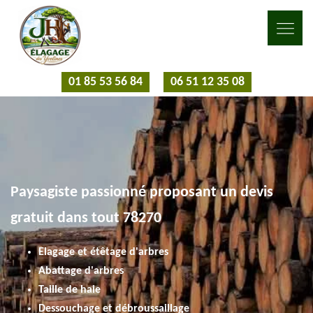
01 85 53 56 84
06 51 12 35 08
Paysagiste passionné proposant un devis
gratuit dans tout 78270
Elagage et étêtage d'arbres
Abattage d'arbres
Taille de haie
Dessouchage et débroussaillage