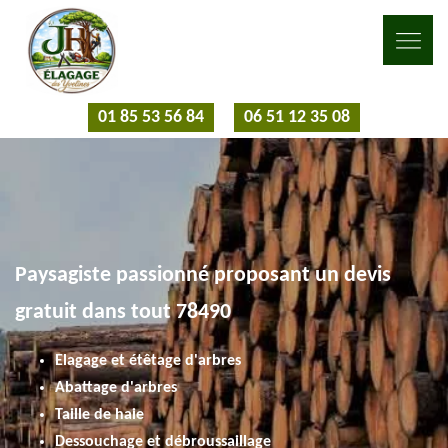
01 85 53 56 84
06 51 12 35 08
Paysagiste passionné proposant un devis
gratuit dans tout 78490
Elagage et étêtage d'arbres
Abattage d'arbres
Taille de haie
Dessouchage et débroussaillage