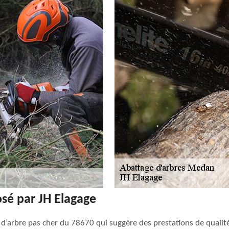
osé par JH Elagage
 d’arbre pas cher du 78670 qui suggère des prestations de qualité