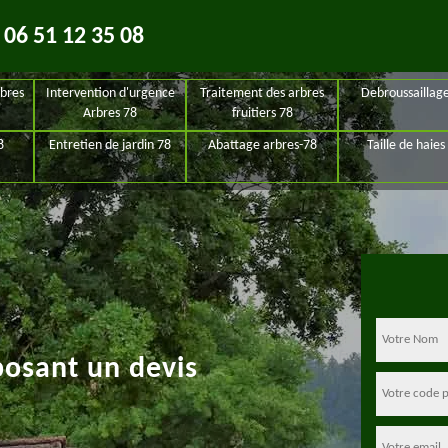
06 51 12 35 08
bres
Intervention d'urgence
Traitement des arbres
Debroussaillag
Arbres 78
fruitiers 78
8
Entretien de jardin 78
Abattage arbres-78
Taille de haies
posant un devis