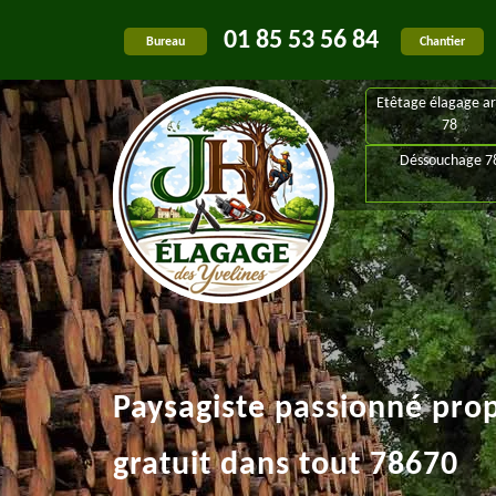
01 85 53 56 84
Bureau
Chantier
Etêtage élagage ar
78
Déssouchage 7
Paysagiste passionné pro
gratuit dans tout 78670