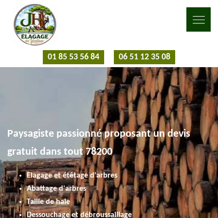
01 85 53 56 84
06 51 12 35 08
Paysagiste passionné proposant un devis
gratuit dans tout 78200
Elagage et étêtage d'arbres
Abattage d'arbres
Taille de haie
Dessouchage et débroussaillage