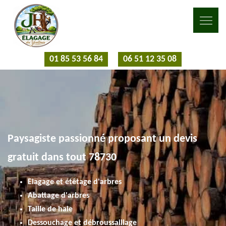
01 85 53 56 84
06 51 12 35 08
Paysagiste passionné proposant un devis
gratuit dans tout 78730
Elagage et étêtage d'arbres
Abattage d'arbres
Taille de haie
Dessouchage et débroussaillage