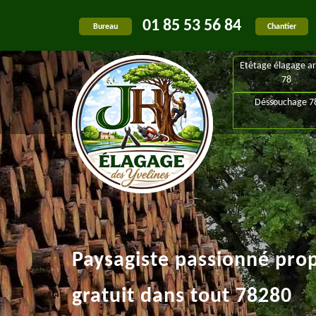
01 85 53 56 84
Bureau
Chantier
Etêtage élagage ar
78
Déssouchage 7
Paysagiste passionné pro
gratuit dans tout 78280