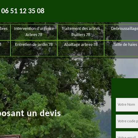
06 51 12 35 08
bres
Intervention d'urgence
Traitement des arbres
Debroussaillag
Arbres 78
fruitiers 78
8
Entretien de jardin 78
Abattage arbres-78
Taille de haies
posant un devis