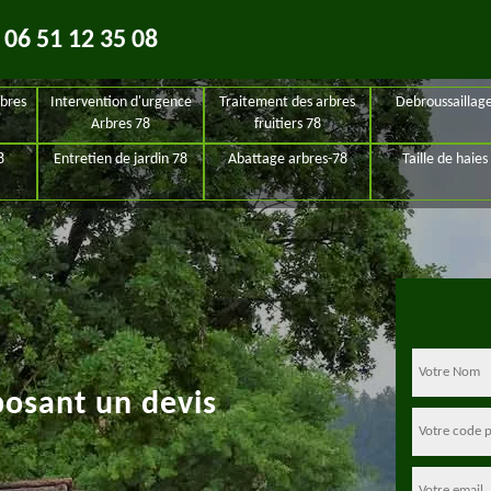
06 51 12 35 08
bres
Intervention d'urgence
Traitement des arbres
Debroussaillag
Arbres 78
fruitiers 78
8
Entretien de jardin 78
Abattage arbres-78
Taille de haies
posant un devis