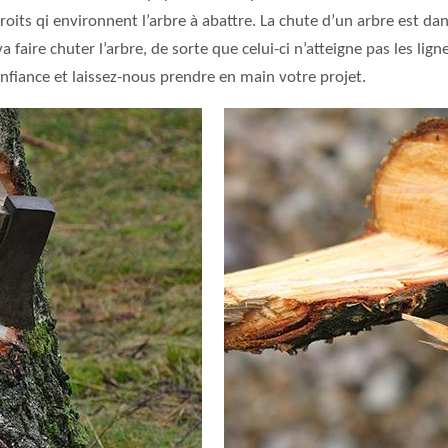
ndroits qi environnent l’arbre à abattre. La chute d’un arbre est dan
a faire chuter l’arbre, de sorte que celui-ci n’atteigne pas les lign
onfiance et laissez-nous prendre en main votre projet.