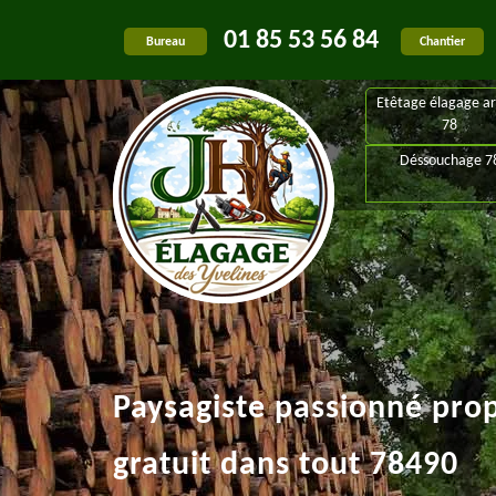
01 85 53 56 84
Bureau
Chantier
Etêtage élagage ar
78
Déssouchage 7
Paysagiste passionné pro
gratuit dans tout 78490