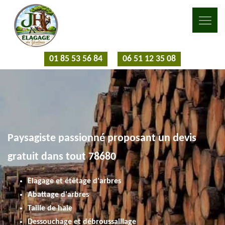
01 85 53 56 84
06 51 12 35 08
Paysagiste passionné proposant un devis
gratuit dans tout 78680
Elagage et étêtage d'arbres
Abattage d'arbres
Taille de haie
Dessouchage et débroussaillage