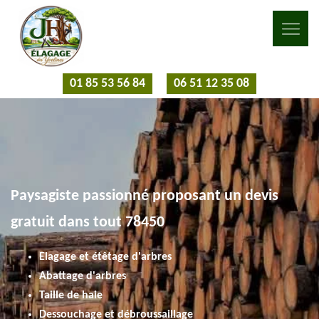
01 85 53 56 84
06 51 12 35 08
Paysagiste passionné proposant un devis
gratuit dans tout 78450
Elagage et étêtage d'arbres
Abattage d'arbres
Taille de haie
Dessouchage et débroussaillage