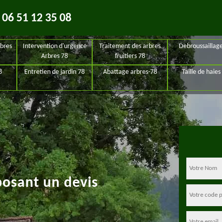
06 51 12 35 08
bres
Intervention d'urgence
Traitement des arbres
Debroussaillag
Arbres 78
fruitiers 78
8
Entretien de jardin 78
Abattage arbres-78
Taille de haies
posant un devis