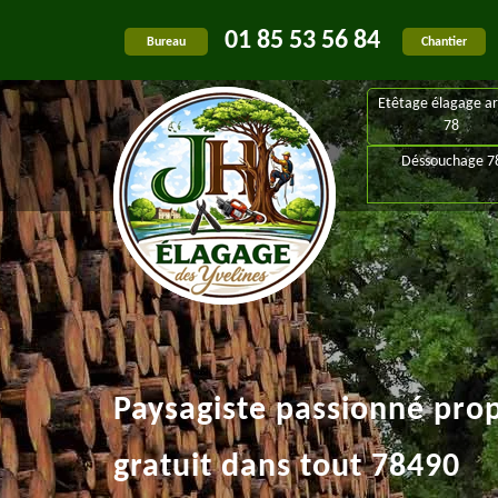
01 85 53 56 84
Bureau
Chantier
Etêtage élagage ar
78
Déssouchage 7
Paysagiste passionné pro
gratuit dans tout 78490