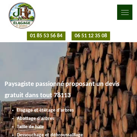
01 85 53 56 84
06 51 12 35 08
Paysagiste passionné proposant un devis
gratuit dans tout 78113
Elagage et étêtage d'arbres
Abattage d'arbres
Taille de haie
Dessouchage et débroussaillage